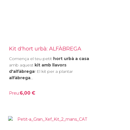
Kit d'hort urbà: ALFÀBREGA
Comença el teu petit
hort urbà a casa
amb aquest
kit amb llavors
d'alfàbrega
! El kit per a plantar
alfàbrega
...
6,00 €
Preu: