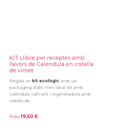
KIT Llibre per receptes amb
llavors de Calèndula en cistella
de vímet
Regala un
kit ecològic
amb un
packaging d'allò més ideal: kit amb
calèndula: calmant i regeneradora amb
cistella de...
19,50 €
Preu: