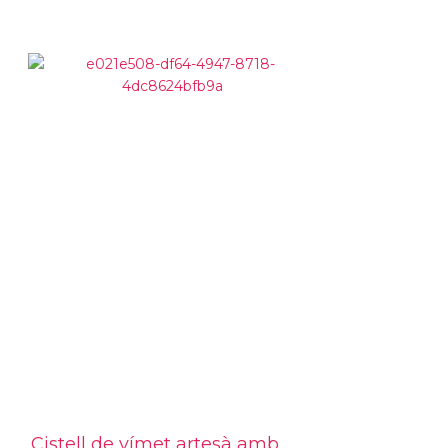
Cistell de vímet artesà amb