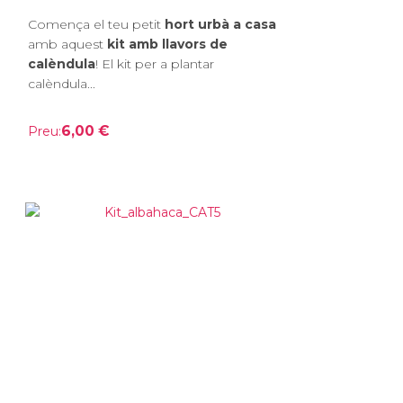
Comença el teu petit
hort urbà a casa
amb aquest
kit amb llavors de
calèndula
! El kit per a plantar
calèndula...
6,00 €
Preu: