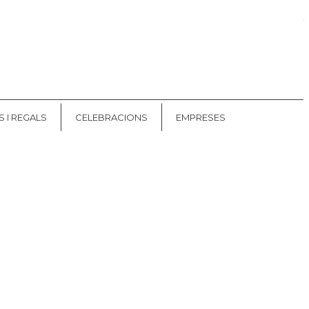
Les meves comandes
CAT
ES
S I REGALS
CELEBRACIONS
EMPRESES