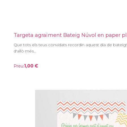
Targeta agraïment Bateig Núvol en paper p
Que tots els teus convidats recordin aquest dia de bateig!
d'allò més...
1,00 €
Preu: