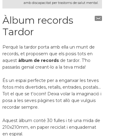
amb discapacitat per trastorns de salut mental.
Àlbum records
Tardor
Perquè la tardor porta amb ella un munt de
records, et proposem que els posis tots en
aquest
àlbum de records
de tardor. T'ho
passaràs genial creant-lo a la teva mida!
És un espai perfecte per a enganxar les teves
fotos més divertides, retalls, entrades, postals...
Tot el que se t'ocorri! Deixa volar la imaginació i
posa a les seves pàgines tot allò que vulguis
recordar sempre.
Aquest àlbum conté 30 fulles i té una mida de
210x210mm, en paper reciclat i enquadernat
en espiral.