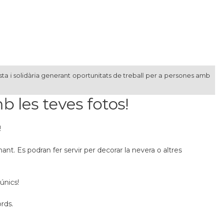
sta i solidària generant oportunitats de treball per a persones amb
 les teves fotos!
!
nt. Es podran fer servir per decorar la nevera o altres
únics!
rds.