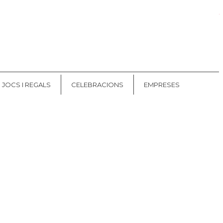
Les meves comandes
CAT
ES
JOCS I REGALS
CELEBRACIONS
EMPRESES