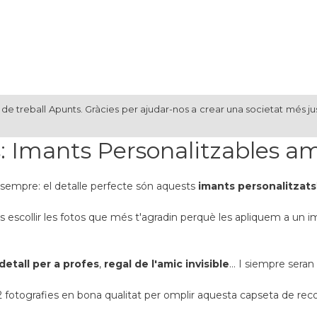
de treball Apunts. Gràcies per ajudar-nos a crear una societat més ju
 Imants Personalitzables amb
 sempre: el detalle perfecte són aquests
imants personalitzats
escollir les fotos que més t'agradin perquè les apliquem a un ima
detall per a profes
,
regal de l'amic invisible
… I siempre seran 
12 fotografies en bona qualitat per omplir aquesta capseta de reco