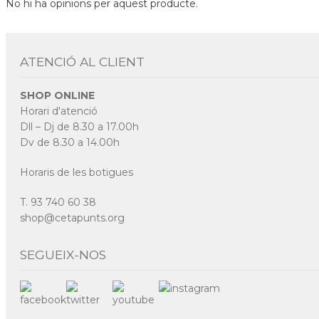
No hi ha opinions per aquest producte.
ATENCIÓ AL CLIENT
SHOP ONLINE
Horari d'atenció
Dll – Dj de 8.30 a 17.00h
Dv de 8.30 a 14.00h
Horaris de les botigues
T. 93 740 60 38
shop@cetapunts.org
SEGUEIX-NOS