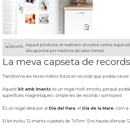
Aquest producte el realitzem al nostre centre especial 
discapacitat per trastorns de salut mental.
La meva capseta de records:
Transforma les teves millors fotos en records que podràs veure
Aquest
kit amb imants
és un regal molt emotiu, perquè podràs 
superfícies magnètiques i omplir-les de records i somriures!
És un regal ideal per al
Dia del Pare
, el
Dia de la Mare
, com a
El kit inclou 12 imants cuadrats de 7x7cm. Ens hauràs d'enviar 