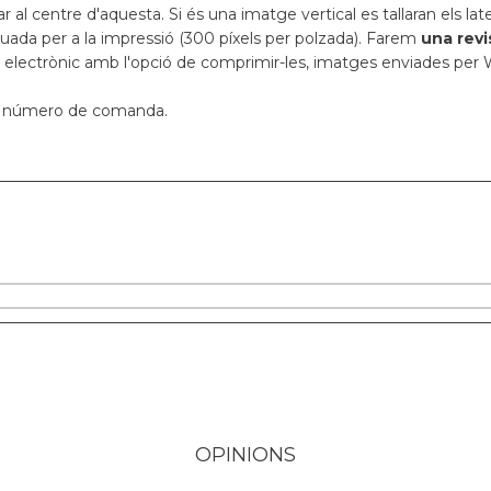
r al centre d'aquesta. Si és una imatge vertical es tallaran els lat
dequada per a la impressió (300 píxels per polzada). Farem
una revi
lectrònic amb l'opció de comprimir-les, imatges enviades per 
eu número de comanda.
OPINIONS