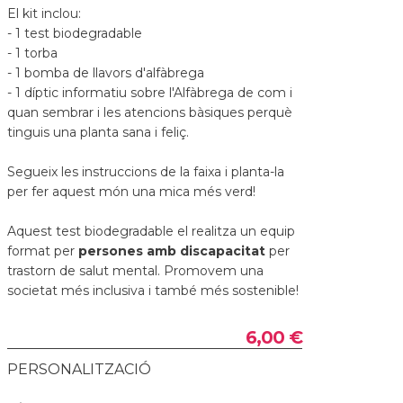
El kit inclou:
- 1 test biodegradable
- 1 torba
- 1 bomba de llavors d'alfàbrega
- 1 díptic informatiu sobre l'Alfàbrega de com i
quan sembrar i les atencions bàsiques perquè
tinguis una planta sana i feliç.
Segueix les instruccions de la faixa i planta-la
per fer aquest món una mica més verd!
Aquest test biodegradable el realitza un equip
format per
persones amb discapacitat
per
trastorn de salut mental. Promovem una
societat més inclusiva i també més sostenible!
6,00 €
PERSONALITZACIÓ