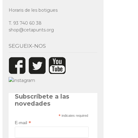
Horaris de les botigues
T. 93 740 60 38
shop@cetapunts.org
SEGUEIX-NOS
Subscríbete a las
novedades
*
indicates required
*
E-mail