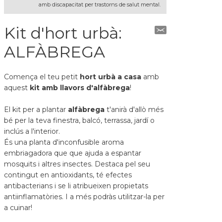
amb discapacitat per trastorns de salut mental.
Kit d'hort urbà:
ALFÀBREGA
Comença el teu petit
hort urbà a casa
amb
aquest
kit amb llavors d'alfàbrega
!
El kit per a plantar
alfàbrega
t'anirà d'allò més
bé per la teva finestra, balcó, terrassa, jardí o
inclús a l'interior.
És una planta d'inconfusible aroma
embriagadora que que ajuda a espantar
mosquits i altres insectes. Destaca pel seu
contingut en antioxidants, té efectes
antibacterians i se li atribueixen propietats
antiinflamatòries. I a més podràs utilitzar-la per
a cuinar!